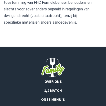
toestemming van FHC Formulebeheer, behoudens en
slechts voor zover anders bepaald in regelingen van
dwingend recht (zoals citaatrecht), tenzij bij
specifieke materialen anders aangegeven is.
OVER ONS
1,2 MATCH
ONZE MENU'S